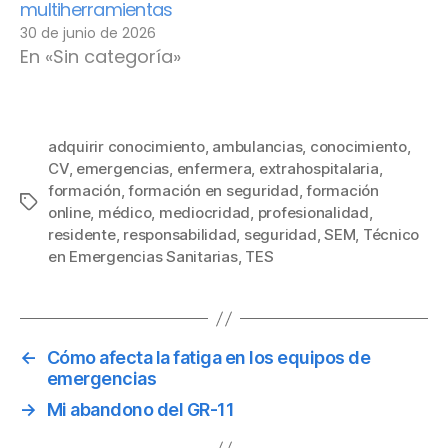
multiherramientas
30 de junio de 2026
En «Sin categoría»
adquirir conocimiento
,
ambulancias
,
conocimiento
,
CV
,
emergencias
,
enfermera
,
extrahospitalaria
,
formación
,
formación en seguridad
,
formación
Etiquetas
online
,
médico
,
mediocridad
,
profesionalidad
,
residente
,
responsabilidad
,
seguridad
,
SEM
,
Técnico
en Emergencias Sanitarias
,
TES
←
Cómo afecta la fatiga en los equipos de
emergencias
→
Mi abandono del GR-11