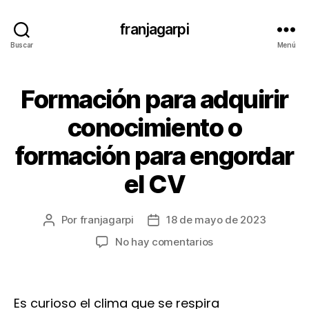
franjagarpi
Buscar
Menú
Formación para adquirir
Categorías
S
I
N
conocimiento o
C
A
formación para engordar
T
E
G
el CV
O
R
Í
Por
franjagarpi
18 de mayo de 2023
Autor
Fecha
A
de
de
en
No hay comentarios
la
la
Formación
entrada
entrada
para
adquirir
Es curioso el clima que se respira
conocimiento