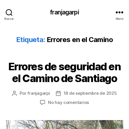
franjagarpi
Buscar
Menú
Etiqueta:
Errores en el Camino
Errores de seguridad en
Categorías
S
I
N
el Camino de Santiago
C
A
T
E
Por
franjagarpi
18 de septiembre de 2025
Autor
Fecha
G
de
de
en
No hay comentarios
O
la
la
R
Errores
Í
entrada
entrada
de
A
seguridad
en