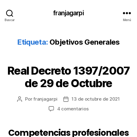
franjagarpi
Buscar
Menú
Etiqueta:
Objetivos Generales
Real Decreto 1397/2007
Categorías
S
I
N
de 29 de Octubre
C
A
T
E
Por
franjagarpi
13 de octubre de 2021
Autor
Fecha
G
de
de
en
4 comentarios
O
la
la
R
Real
Í
entrada
entrada
Decreto
A
1397/2007
Competencias profesionales
de