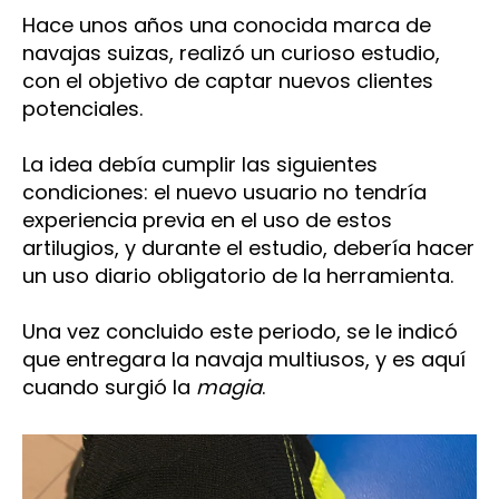
de
Hace unos años una conocida marca de
ganancia
navajas suizas, realizó un curioso estudio,
funcional
con el objetivo de captar nuevos clientes
en
potenciales.
el
uso
La idea debía cumplir las siguientes
de
multiherramientas
condiciones: el nuevo usuario no tendría
experiencia previa en el uso de estos
artilugios, y durante el estudio, debería hacer
un uso diario obligatorio de la herramienta.
Una vez concluido este periodo, se le indicó
que entregara la navaja multiusos, y es aquí
cuando surgió la
magia
.