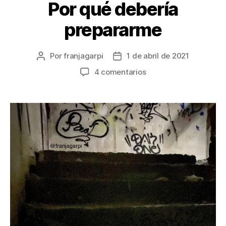
Por qué debería
Categorías
S
I
N
prepararme
C
A
T
E
Por
franjagarpi
1 de abril de 2021
Autor
Fecha
G
de
de
en
4 comentarios
O
la
la
R
Por
Í
entrada
entrada
qué
A
debería
prepararme