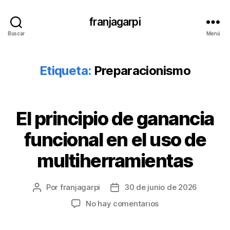
franjagarpi
Buscar
Menú
Etiqueta:
Preparacionismo
El principio de ganancia
Categorías
S
I
N
funcional en el uso de
C
A
multiherramientas
T
E
G
O
Por
franjagarpi
30 de junio de 2026
Autor
Fecha
R
de
de
Í
en
No hay comentarios
A
la
la
El
entrada
entrada
principio