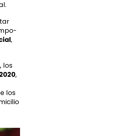
l.
tar
iempo-
cial
,
.
 los
 2020
,
e los
micilio