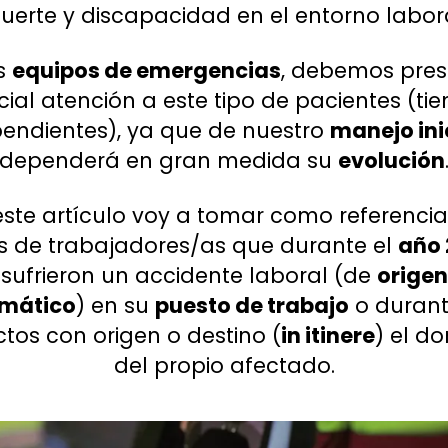
uerte y discapacidad en el entorno labora
s
equipos de emergencias
, debemos pres
ial atención a este tipo de pacientes (t
endientes), ya que de nuestro
manejo ini
dependerá en gran medida su
evolución
este artículo voy a tomar como referencia,
s de trabajadores/as que durante el
año
sufrieron un accidente laboral (de
origen
mático
) en su
puesto de trabajo
o durant
ctos con origen o destino (
in itinere
) el do
del propio afectado.