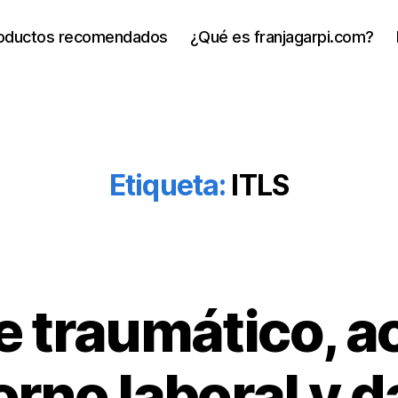
oductos recomendados
¿Qué es franjagarpi.com?
Etiqueta:
ITLS
e traumático, a
orno laboral y d