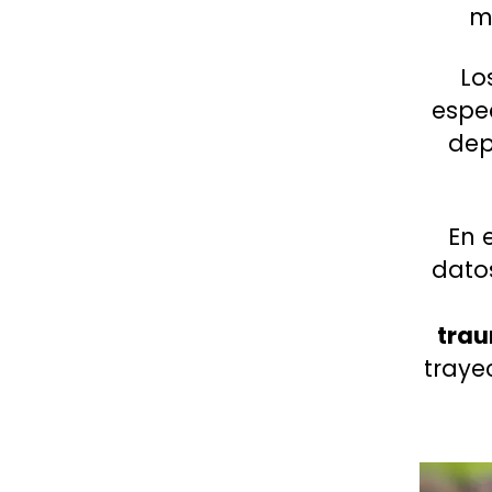
m
Lo
espec
dep
En 
dato
trau
traye