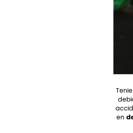
Tenie
debi
accid
en
d