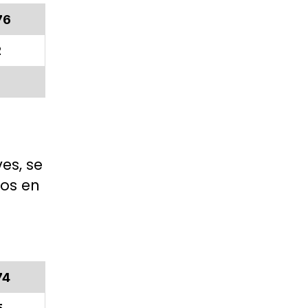
76
2
es, se
dos en
74