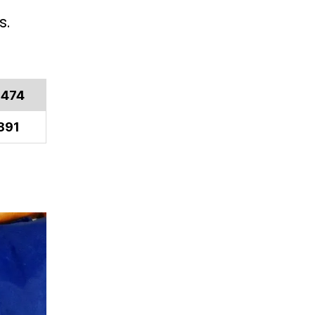
s.
.474
891