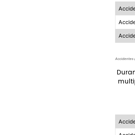
Accid
Accid
Accid
Accidentes p
Duran
multi
Accid