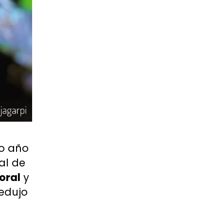
do año
al de
oral
y
redujo