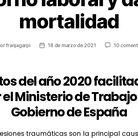
mortalidad
Por
franjagarpi
18 de marzo de 2021
10 coment
or
Fecha
de
la
rada
entrada
os del año 2020 facilit
 el Ministerio de Trabajo
Gobierno de España
lesiones traumáticas son la principal cau