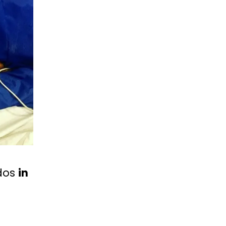
idos
in