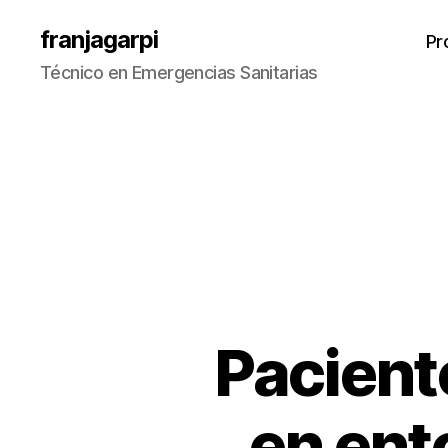
franjagarpi
Pr
Técnico en Emergencias Sanitarias
Pacient
S
Categorías
I
N
C
en ent
A
T