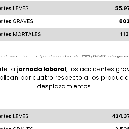
entes LEVES
55.9
entes GRAVES
80
entes MORTALES
113
roducidos in itinere
en el periodo Enero-Diciembre 2020
/
FUENTE: mites.gob.es
te la
jornada laboral
, los accidentes grav
plican por cuatro respecto a los produci
desplazamientos.
entes LEVES
424.3