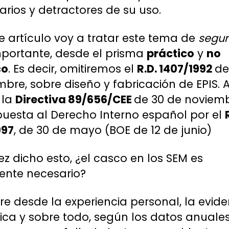
arios y detractores de su uso.
e artículo voy a tratar este tema de
segur
mportante, desde el prisma
práctico
y
no
co
. Es decir, omitiremos el
R.D. 1407/1992
de
bre, sobre diseño y fabricación de EPIS. A
 la
Directiva 89/656/CEE
de 30 de noviemb
puesta al Derecho Interno español por el
997
, de 30 de mayo (BOE de 12 de junio)
z dicho esto, ¿el casco en los SEM es
ente necesario?
e desde la experiencia personal, la evide
fica y sobre todo, según los datos anuale