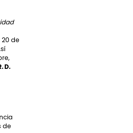
idad
 20 de
sí
re,
R. D.
ncia
s de