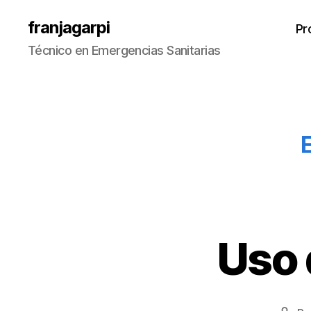
franjagarpi
Pr
Técnico en Emergencias Sanitarias
E
Uso 
S
Categorías
I
N
C
A
T