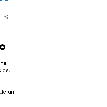
ro
ene
ias,
 de un