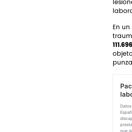
lesion
labora
En un
traum
111.69
objet
punza