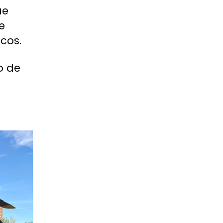
ue
e
icos.
o de