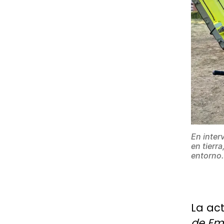
En inter
en tierr
entorno.
La ac
de Em