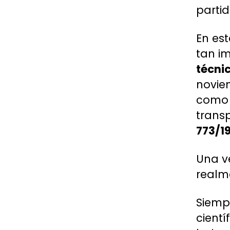
partid
En est
tan i
técni
noviem
como
trans
773/1
Una ve
realm
Siempr
cientí